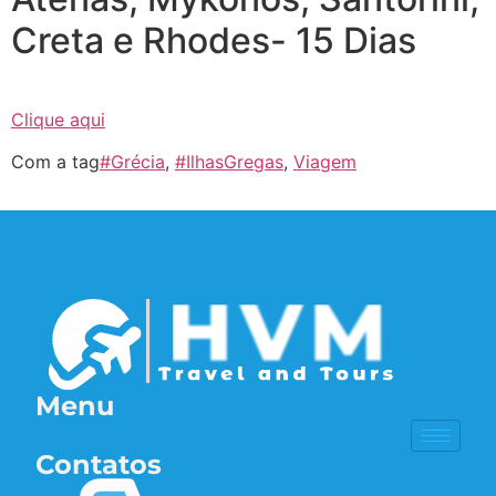
Creta e Rhodes- 15 Dias
Clique aqui
Com a tag
#Grécia
,
#IlhasGregas
,
Viagem
Menu
Contatos