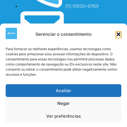
(11) 93100-6769
Gerenciar o consentimento
Info@hvmtravel.com
Para fornecer as melhores experiências, usamos tecnologias como
Seg à Sexta 10:00 - 18:00
cookies para armazenar e/ou acessar informações do dispositivo. O
Redes Sociais
consentimento para essas tecnologias nos permitirá processar dados
como comportamento de navegação ou IDs exclusivos neste site. Não
consentir ou retirar o consentimento pode afetar negativamente certos
recursos e funções.
Aceitar
HVM Travel And Tours 2023 - Todos Os Direitos
Reservados
Negar
Ver preferências